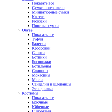
Показать все
Сумки через плечо
Миниатюрные cумки
Клатчи
Рюкзаки
Поясные сумки
Обувь
Показать все
Туфли
Балетки
Кроссовки
Сапоги
Ботинки
Босоножки
Ботильоны
Слипоны
Мокасины
Мюли
Сандалии и шлепанцы
Эспадрильи
Костюмы
Показать все
Брючные
Юбочные
С шортами