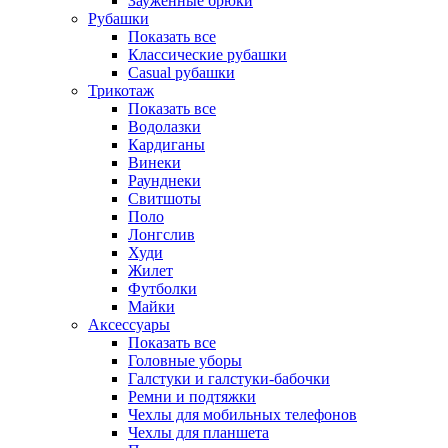
Зауженные брюки
Рубашки
Показать все
Классические рубашки
Casual рубашки
Трикотаж
Показать все
Водолазки
Кардиганы
Винеки
Раунднеки
Свитшоты
Поло
Лонгслив
Худи
Жилет
Футболки
Майки
Аксессуары
Показать все
Головные уборы
Галстуки и галстуки-бабочки
Ремни и подтяжки
Чехлы для мобильных телефонов
Чехлы для планшета