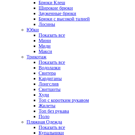
Брюки Клеш
Широкие брюки
Зауженные брюки
Брюки с высокой талией
Лосины
Юбки
Показать все
Мини
Миди
Макси
Трикотаж
Показать все
Водолазки
Свитера
Кардиганы
Лонгслив
Свитшоты
Худи
Топ с коротким рукавом
Жилеты
Топ без рукава
Поло
Пляжная Одежда
Показать все
Купальники