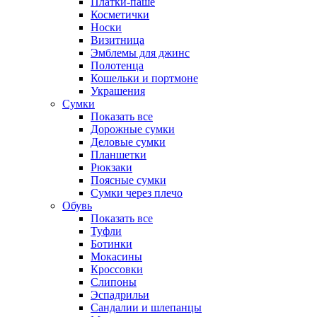
Платки-паше
Косметички
Носки
Визитница
Эмблемы для джинс
Полотенца
Кошельки и портмоне
Украшения
Сумки
Показать все
Дорожные сумки
Деловые сумки
Планшетки
Рюкзаки
Поясные сумки
Сумки через плечо
Обувь
Показать все
Туфли
Ботинки
Мокасины
Кроссовки
Слипоны
Эспадрильи
Сандалии и шлепанцы