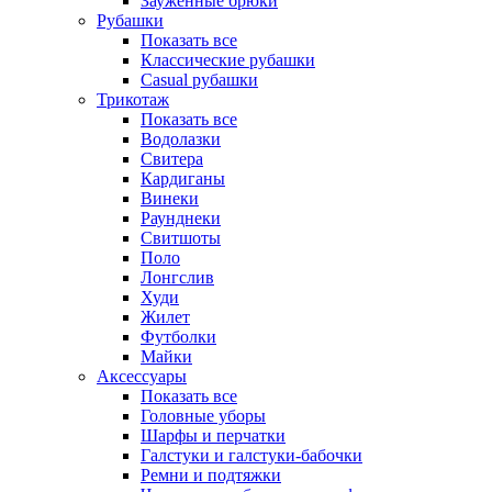
Зауженные брюки
Рубашки
Показать все
Классические рубашки
Casual рубашки
Трикотаж
Показать все
Водолазки
Свитера
Кардиганы
Винеки
Раунднеки
Свитшоты
Поло
Лонгслив
Худи
Жилет
Футболки
Майки
Аксессуары
Показать все
Головные уборы
Шарфы и перчатки
Галстуки и галстуки-бабочки
Ремни и подтяжки