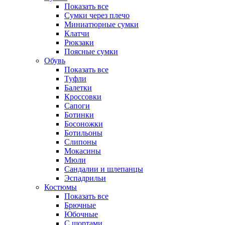
Показать все
Сумки через плечо
Миниатюрные cумки
Клатчи
Рюкзаки
Поясные сумки
Обувь
Показать все
Туфли
Балетки
Кроссовки
Сапоги
Ботинки
Босоножки
Ботильоны
Слипоны
Мокасины
Мюли
Сандалии и шлепанцы
Эспадрильи
Костюмы
Показать все
Брючные
Юбочные
С шортами