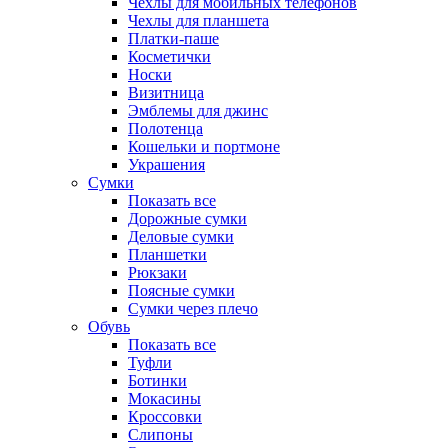
Чехлы для мобильных телефонов
Чехлы для планшета
Платки-паше
Косметички
Носки
Визитница
Эмблемы для джинс
Полотенца
Кошельки и портмоне
Украшения
Сумки
Показать все
Дорожные сумки
Деловые сумки
Планшетки
Рюкзаки
Поясные сумки
Сумки через плечо
Обувь
Показать все
Туфли
Ботинки
Мокасины
Кроссовки
Слипоны