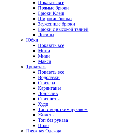
Показать все
Прямые брюки
Брюки Клеш
Широкие брюки
Зауженные брюки
Брюки с высокой талией
Лосины
Юбки
Показать все
Мини
Миди
Макси
Трикотаж
Показать все
Водолазки
Свитера
Кардиганы
Лонгслив
Свитшоты
Худи
Топ с коротким рукавом
Жилеты
Топ без рукава
Поло
Пляжная Одежда