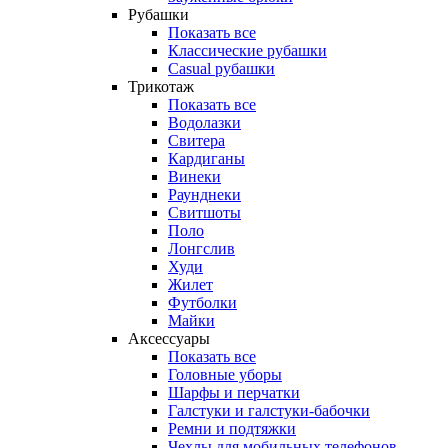
Рубашки
Показать все
Классические рубашки
Casual рубашки
Трикотаж
Показать все
Водолазки
Свитера
Кардиганы
Винеки
Раунднеки
Свитшоты
Поло
Лонгслив
Худи
Жилет
Футболки
Майки
Аксессуары
Показать все
Головные уборы
Шарфы и перчатки
Галстуки и галстуки-бабочки
Ремни и подтяжки
Чехлы для мобильных телефонов