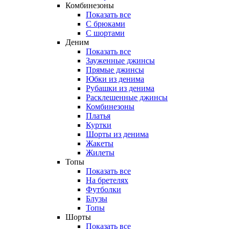
Комбинезоны
Показать все
С брюками
С шортами
Деним
Показать все
Зауженные джинсы
Прямые джинсы
Юбки из денима
Рубашки из денима
Расклешенные джинсы
Комбинезоны
Платья
Куртки
Шорты из денима
Жакеты
Жилеты
Топы
Показать все
На бретелях
Футболки
Блузы
Топы
Шорты
Показать все