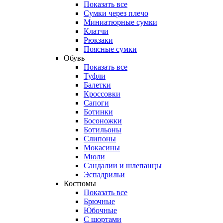
Показать все
Сумки через плечо
Миниатюрные cумки
Клатчи
Рюкзаки
Поясные сумки
Обувь
Показать все
Туфли
Балетки
Кроссовки
Сапоги
Ботинки
Босоножки
Ботильоны
Слипоны
Мокасины
Мюли
Сандалии и шлепанцы
Эспадрильи
Костюмы
Показать все
Брючные
Юбочные
С шортами