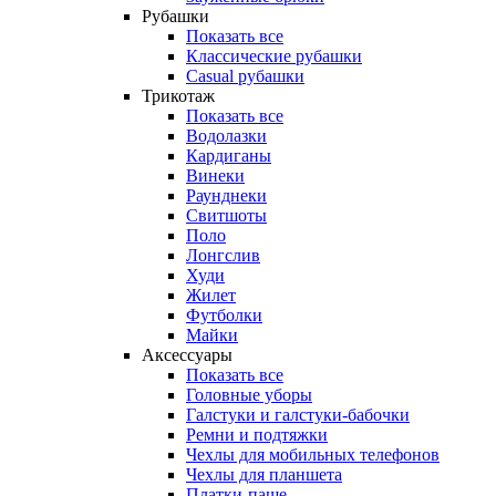
Рубашки
Показать все
Классические рубашки
Casual рубашки
Трикотаж
Показать все
Водолазки
Кардиганы
Винеки
Раунднеки
Свитшоты
Поло
Лонгслив
Худи
Жилет
Футболки
Майки
Аксессуары
Показать все
Головные уборы
Галстуки и галстуки-бабочки
Ремни и подтяжки
Чехлы для мобильных телефонов
Чехлы для планшета
Платки-паше