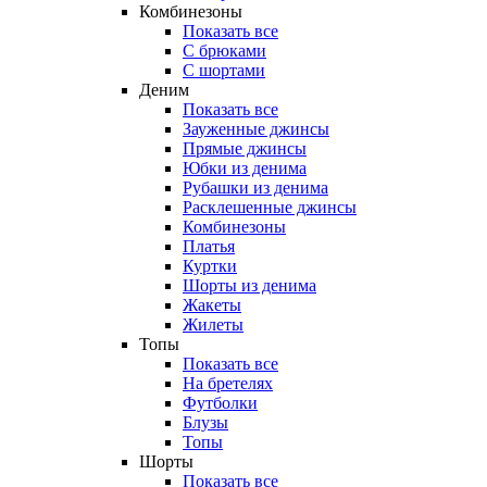
Комбинезоны
Показать все
С брюками
С шортами
Деним
Показать все
Зауженные джинсы
Прямые джинсы
Юбки из денима
Рубашки из денима
Расклешенные джинсы
Комбинезоны
Платья
Куртки
Шорты из денима
Жакеты
Жилеты
Топы
Показать все
На бретелях
Футболки
Блузы
Топы
Шорты
Показать все