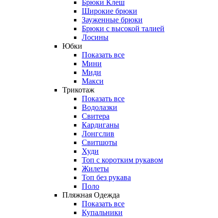
Брюки Клеш
Широкие брюки
Зауженные брюки
Брюки с высокой талией
Лосины
Юбки
Показать все
Мини
Миди
Макси
Трикотаж
Показать все
Водолазки
Свитера
Кардиганы
Лонгслив
Свитшоты
Худи
Топ с коротким рукавом
Жилеты
Топ без рукава
Поло
Пляжная Одежда
Показать все
Купальники