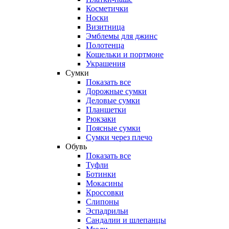
Косметички
Носки
Визитница
Эмблемы для джинс
Полотенца
Кошельки и портмоне
Украшения
Сумки
Показать все
Дорожные сумки
Деловые сумки
Планшетки
Рюкзаки
Поясные сумки
Сумки через плечо
Обувь
Показать все
Туфли
Ботинки
Мокасины
Кроссовки
Слипоны
Эспадрильи
Сандалии и шлепанцы