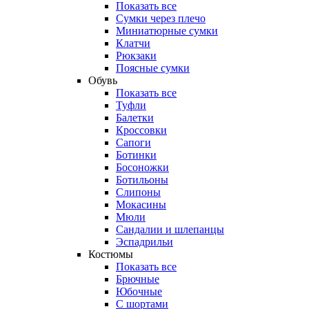
Показать все
Сумки через плечо
Миниатюрные cумки
Клатчи
Рюкзаки
Поясные сумки
Обувь
Показать все
Туфли
Балетки
Кроссовки
Сапоги
Ботинки
Босоножки
Ботильоны
Слипоны
Мокасины
Мюли
Сандалии и шлепанцы
Эспадрильи
Костюмы
Показать все
Брючные
Юбочные
С шортами