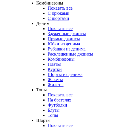
Комбинезоны
Показать все
С брюками
С шортами
Деним
Показать все
Зауженные джинсы
Прямые джинсы
Юбки из денима
Рубашки из денима
Расклешенные джинсы
Комбинезоны
Платья
Куртки
Шорты из денима
Жакеты
Жилеты
Топы
Показать все
На бретелях
Футболки
Блузы
Топы
Шорты
Показать все