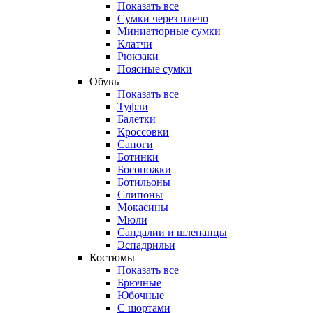
Показать все
Сумки через плечо
Миниатюрные cумки
Клатчи
Рюкзаки
Поясные сумки
Обувь
Показать все
Туфли
Балетки
Кроссовки
Сапоги
Ботинки
Босоножки
Ботильоны
Слипоны
Мокасины
Мюли
Сандалии и шлепанцы
Эспадрильи
Костюмы
Показать все
Брючные
Юбочные
С шортами