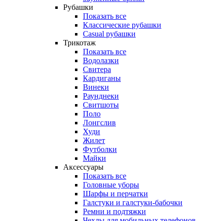
Рубашки
Показать все
Классические рубашки
Casual рубашки
Трикотаж
Показать все
Водолазки
Свитера
Кардиганы
Винеки
Раунднеки
Свитшоты
Поло
Лонгслив
Худи
Жилет
Футболки
Майки
Аксессуары
Показать все
Головные уборы
Шарфы и перчатки
Галстуки и галстуки-бабочки
Ремни и подтяжки
Чехлы для мобильных телефонов