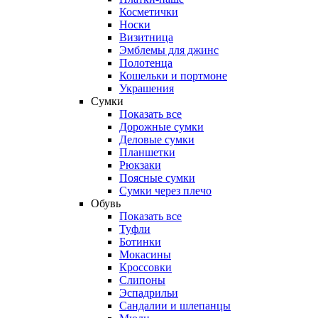
Косметички
Носки
Визитница
Эмблемы для джинс
Полотенца
Кошельки и портмоне
Украшения
Сумки
Показать все
Дорожные сумки
Деловые сумки
Планшетки
Рюкзаки
Поясные сумки
Сумки через плечо
Обувь
Показать все
Туфли
Ботинки
Мокасины
Кроссовки
Слипоны
Эспадрильи
Сандалии и шлепанцы