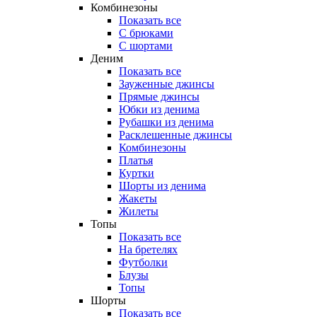
Комбинезоны
Показать все
С брюками
С шортами
Деним
Показать все
Зауженные джинсы
Прямые джинсы
Юбки из денима
Рубашки из денима
Расклешенные джинсы
Комбинезоны
Платья
Куртки
Шорты из денима
Жакеты
Жилеты
Топы
Показать все
На бретелях
Футболки
Блузы
Топы
Шорты
Показать все