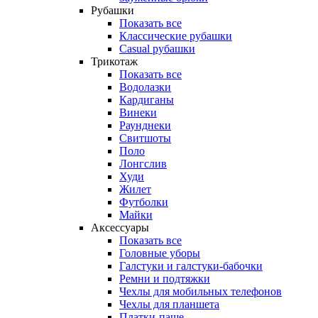
Рубашки
Показать все
Классические рубашки
Casual рубашки
Трикотаж
Показать все
Водолазки
Кардиганы
Винеки
Раунднеки
Свитшоты
Поло
Лонгслив
Худи
Жилет
Футболки
Майки
Аксессуары
Показать все
Головные уборы
Галстуки и галстуки-бабочки
Ремни и подтяжки
Чехлы для мобильных телефонов
Чехлы для планшета
Платки-паше