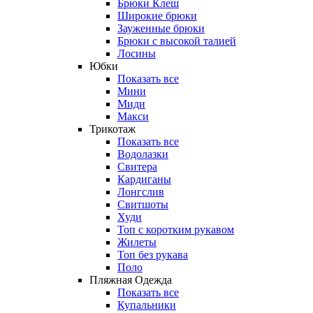
Брюки Клеш
Широкие брюки
Зауженные брюки
Брюки с высокой талией
Лосины
Юбки
Показать все
Мини
Миди
Макси
Трикотаж
Показать все
Водолазки
Свитера
Кардиганы
Лонгслив
Свитшоты
Худи
Топ с коротким рукавом
Жилеты
Топ без рукава
Поло
Пляжная Одежда
Показать все
Купальники