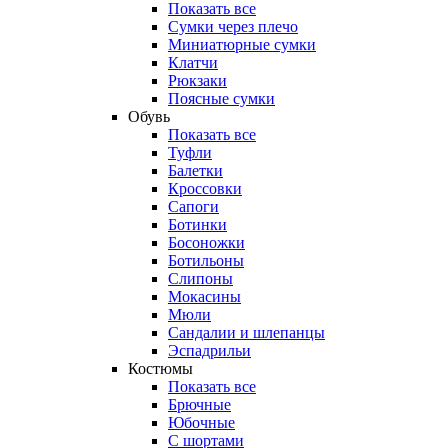
Показать все
Сумки через плечо
Миниатюрные cумки
Клатчи
Рюкзаки
Поясные сумки
Обувь
Показать все
Туфли
Балетки
Кроссовки
Сапоги
Ботинки
Босоножки
Ботильоны
Слипоны
Мокасины
Мюли
Сандалии и шлепанцы
Эспадрильи
Костюмы
Показать все
Брючные
Юбочные
С шортами