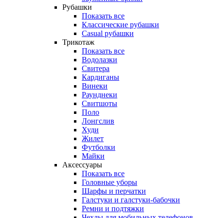
Рубашки
Показать все
Классические рубашки
Casual рубашки
Трикотаж
Показать все
Водолазки
Свитера
Кардиганы
Винеки
Раунднеки
Свитшоты
Поло
Лонгслив
Худи
Жилет
Футболки
Майки
Аксессуары
Показать все
Головные уборы
Шарфы и перчатки
Галстуки и галстуки-бабочки
Ремни и подтяжки
Чехлы для мобильных телефонов