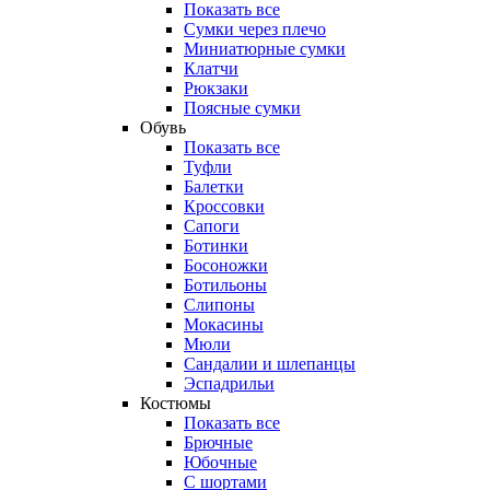
Показать все
Сумки через плечо
Миниатюрные cумки
Клатчи
Рюкзаки
Поясные сумки
Обувь
Показать все
Туфли
Балетки
Кроссовки
Сапоги
Ботинки
Босоножки
Ботильоны
Слипоны
Мокасины
Мюли
Сандалии и шлепанцы
Эспадрильи
Костюмы
Показать все
Брючные
Юбочные
С шортами