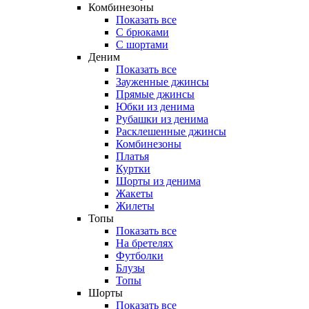
Комбинезоны
Показать все
С брюками
С шортами
Деним
Показать все
Зауженные джинсы
Прямые джинсы
Юбки из денима
Рубашки из денима
Расклешенные джинсы
Комбинезоны
Платья
Куртки
Шорты из денима
Жакеты
Жилеты
Топы
Показать все
На бретелях
Футболки
Блузы
Топы
Шорты
Показать все