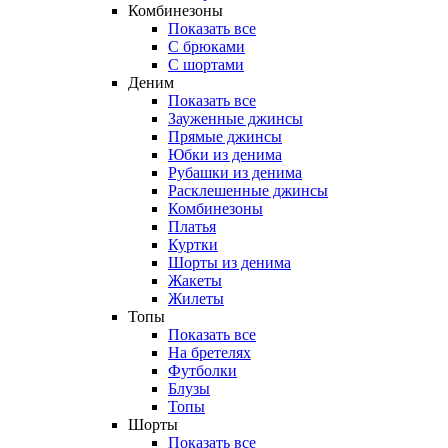
Комбинезоны
Показать все
С брюками
С шортами
Деним
Показать все
Зауженные джинсы
Прямые джинсы
Юбки из денима
Рубашки из денима
Расклешенные джинсы
Комбинезоны
Платья
Куртки
Шорты из денима
Жакеты
Жилеты
Топы
Показать все
На бретелях
Футболки
Блузы
Топы
Шорты
Показать все