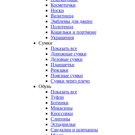
Косметички
Носки
Визитница
Эмблемы для джинс
Полотенца
Кошельки и портмоне
Украшения
Сумки
Показать все
Дорожные сумки
Деловые сумки
Планшетки
Рюкзаки
Поясные сумки
Сумки через плечо
Обувь
Показать все
Туфли
Ботинки
Мокасины
Кроссовки
Слипоны
Эспадрильи
Сандалии и шлепанцы