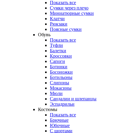
Показать все
Сумки через плечо
Миниатюрные cумки
Клатчи
Рюкзаки
Поясные сумки
Обувь
Показать все
Туфли
Балетки
Кроссовки
Сапоги
Ботинки
Босоножки
Ботильоны
Слипоны
Мокасины
Мюли
Сандалии и шлепанцы
Эспадрильи
Костюмы
Показать все
Брючные
Юбочные
С шортами