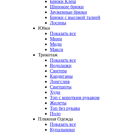
Брюки Клеш
Широкие брюки
Зауженные брюки
Брюки с высокой талией
Лосины
Юбки
Показать все
Мини
Миди
Макси
Трикотаж
Показать все
Водолазки
Свитера
Кардиганы
Лонгслив
Свитшоты
Худи
Топ с коротким рукавом
Жилеты
Топ без рукава
Поло
Пляжная Одежда
Показать все
Купальники