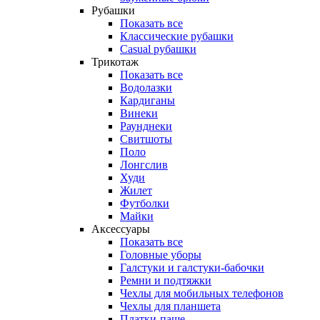
Рубашки
Показать все
Классические рубашки
Casual рубашки
Трикотаж
Показать все
Водолазки
Кардиганы
Винеки
Раунднеки
Свитшоты
Поло
Лонгслив
Худи
Жилет
Футболки
Майки
Аксессуары
Показать все
Головные уборы
Галстуки и галстуки-бабочки
Ремни и подтяжки
Чехлы для мобильных телефонов
Чехлы для планшета
Платки-паше