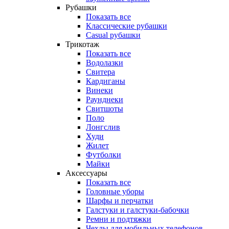
Рубашки
Показать все
Классические рубашки
Casual рубашки
Трикотаж
Показать все
Водолазки
Свитера
Кардиганы
Винеки
Раунднеки
Свитшоты
Поло
Лонгслив
Худи
Жилет
Футболки
Майки
Аксессуары
Показать все
Головные уборы
Шарфы и перчатки
Галстуки и галстуки-бабочки
Ремни и подтяжки
Чехлы для мобильных телефонов