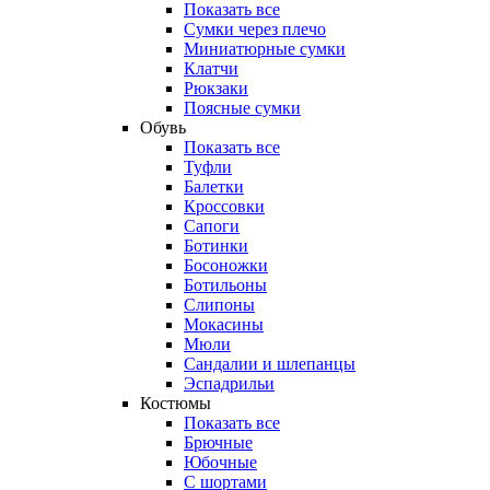
Показать все
Сумки через плечо
Миниатюрные cумки
Клатчи
Рюкзаки
Поясные сумки
Обувь
Показать все
Туфли
Балетки
Кроссовки
Сапоги
Ботинки
Босоножки
Ботильоны
Слипоны
Мокасины
Мюли
Сандалии и шлепанцы
Эспадрильи
Костюмы
Показать все
Брючные
Юбочные
С шортами