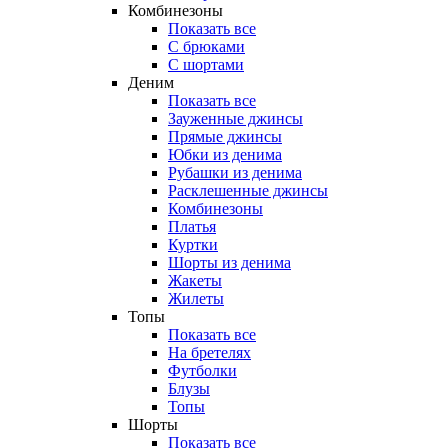
Комбинезоны
Показать все
С брюками
С шортами
Деним
Показать все
Зауженные джинсы
Прямые джинсы
Юбки из денима
Рубашки из денима
Расклешенные джинсы
Комбинезоны
Платья
Куртки
Шорты из денима
Жакеты
Жилеты
Топы
Показать все
На бретелях
Футболки
Блузы
Топы
Шорты
Показать все