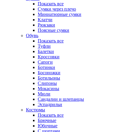
Показать все
Сумки через плечо
Миниатюрные cумки
Клатчи
Рюкзаки
Поясные сумки
Обувь
Показать все
Туфли
Балетки
Кроссовки
Сапоги
Ботинки
Босоножки
Ботильоны
Слипоны
Мокасины
Мюли
Сандалии и шлепанцы
Эспадрильи
Костюмы
Показать все
Брючные
Юбочные
С шортами