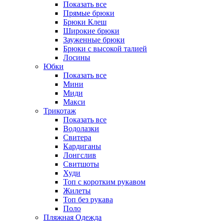
Показать все
Прямые брюки
Брюки Клеш
Широкие брюки
Зауженные брюки
Брюки с высокой талией
Лосины
Юбки
Показать все
Мини
Миди
Макси
Трикотаж
Показать все
Водолазки
Свитера
Кардиганы
Лонгслив
Свитшоты
Худи
Топ с коротким рукавом
Жилеты
Топ без рукава
Поло
Пляжная Одежда