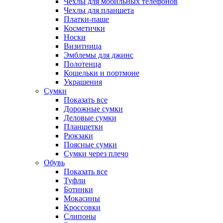
Чехлы для мобильных телефонов
Чехлы для планшета
Платки-паше
Косметички
Носки
Визитница
Эмблемы для джинс
Полотенца
Кошельки и портмоне
Украшения
Сумки
Показать все
Дорожные сумки
Деловые сумки
Планшетки
Рюкзаки
Поясные сумки
Сумки через плечо
Обувь
Показать все
Туфли
Ботинки
Мокасины
Кроссовки
Слипоны