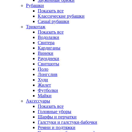
Зауженные брюки
Рубашки
Показать все
Классические рубашки
Casual рубашки
Трикотаж
Показать все
Водолазки
Свитера
Кардиганы
Винеки
Раунднеки
Свитшоты
Поло
Лонгслив
Худи
Жилет
Футболки
Майки
Аксессуары
Показать все
Головные уборы
Шарфы и перчатки
Галстуки и галстуки-бабочки
Ремни и подтяжки