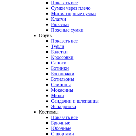
Показать все
Сумки через плечо
Миниатюрные cумки
Клатчи
Рюкзаки
Поясные сумки
Обувь
Показать все
Туфли
Балетки
Кроссовки
Сапоги
Ботинки
Босоножки
Ботильоны
Слипоны
Мокасины
Мюли
Сандалии и шлепанцы
Эспадрильи
Костюмы
Показать все
Брючные
Юбочные
С шортами