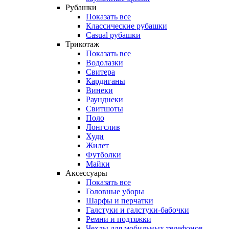
Рубашки
Показать все
Классические рубашки
Casual рубашки
Трикотаж
Показать все
Водолазки
Свитера
Кардиганы
Винеки
Раунднеки
Свитшоты
Поло
Лонгслив
Худи
Жилет
Футболки
Майки
Аксессуары
Показать все
Головные уборы
Шарфы и перчатки
Галстуки и галстуки-бабочки
Ремни и подтяжки
Чехлы для мобильных телефонов