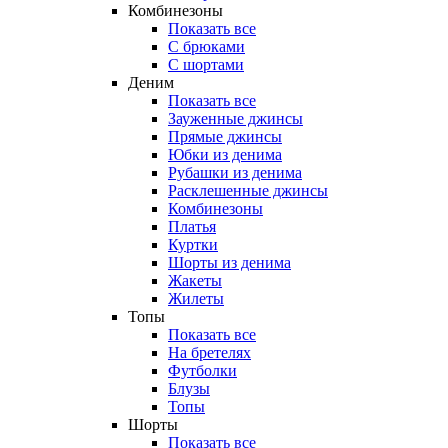
Комбинезоны
Показать все
С брюками
С шортами
Деним
Показать все
Зауженные джинсы
Прямые джинсы
Юбки из денима
Рубашки из денима
Расклешенные джинсы
Комбинезоны
Платья
Куртки
Шорты из денима
Жакеты
Жилеты
Топы
Показать все
На бретелях
Футболки
Блузы
Топы
Шорты
Показать все