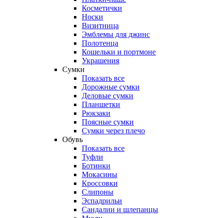
Косметички
Носки
Визитница
Эмблемы для джинс
Полотенца
Кошельки и портмоне
Украшения
Сумки
Показать все
Дорожные сумки
Деловые сумки
Планшетки
Рюкзаки
Поясные сумки
Сумки через плечо
Обувь
Показать все
Туфли
Ботинки
Мокасины
Кроссовки
Слипоны
Эспадрильи
Сандалии и шлепанцы