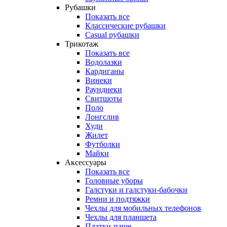
Рубашки
Показать все
Классические рубашки
Casual рубашки
Трикотаж
Показать все
Водолазки
Кардиганы
Винеки
Раунднеки
Свитшоты
Поло
Лонгслив
Худи
Жилет
Футболки
Майки
Аксессуары
Показать все
Головные уборы
Галстуки и галстуки-бабочки
Ремни и подтяжки
Чехлы для мобильных телефонов
Чехлы для планшета
Платки-паше