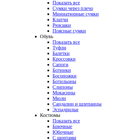
Показать все
Сумки через плечо
Миниатюрные cумки
Клатчи
Рюкзаки
Поясные сумки
Обувь
Показать все
Туфли
Балетки
Кроссовки
Сапоги
Ботинки
Босоножки
Ботильоны
Слипоны
Мокасины
Мюли
Сандалии и шлепанцы
Эспадрильи
Костюмы
Показать все
Брючные
Юбочные
С шортами