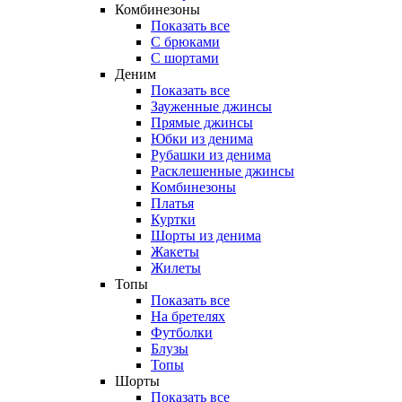
Комбинезоны
Показать все
С брюками
С шортами
Деним
Показать все
Зауженные джинсы
Прямые джинсы
Юбки из денима
Рубашки из денима
Расклешенные джинсы
Комбинезоны
Платья
Куртки
Шорты из денима
Жакеты
Жилеты
Топы
Показать все
На бретелях
Футболки
Блузы
Топы
Шорты
Показать все