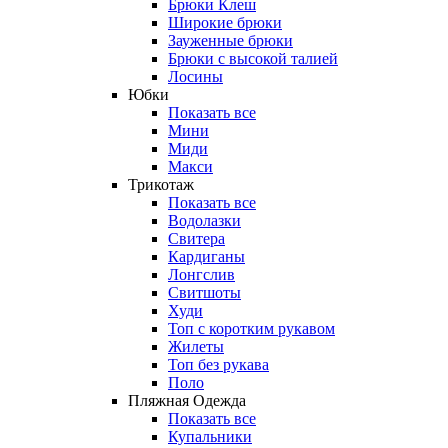
Брюки Клеш
Широкие брюки
Зауженные брюки
Брюки с высокой талией
Лосины
Юбки
Показать все
Мини
Миди
Макси
Трикотаж
Показать все
Водолазки
Свитера
Кардиганы
Лонгслив
Свитшоты
Худи
Топ с коротким рукавом
Жилеты
Топ без рукава
Поло
Пляжная Одежда
Показать все
Купальники