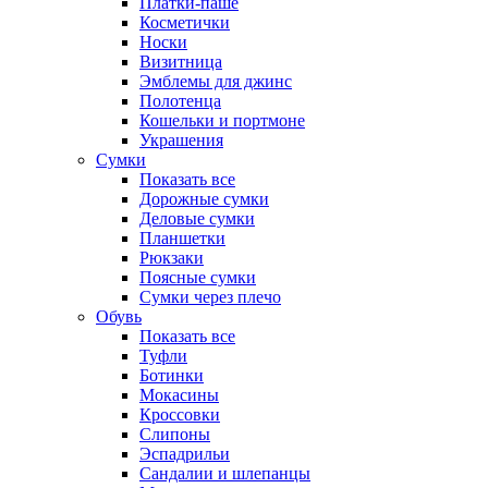
Платки-паше
Косметички
Носки
Визитница
Эмблемы для джинс
Полотенца
Кошельки и портмоне
Украшения
Сумки
Показать все
Дорожные сумки
Деловые сумки
Планшетки
Рюкзаки
Поясные сумки
Сумки через плечо
Обувь
Показать все
Туфли
Ботинки
Мокасины
Кроссовки
Слипоны
Эспадрильи
Сандалии и шлепанцы