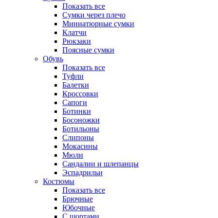
Показать все
Сумки через плечо
Миниатюрные cумки
Клатчи
Рюкзаки
Поясные сумки
Обувь
Показать все
Туфли
Балетки
Кроссовки
Сапоги
Ботинки
Босоножки
Ботильоны
Слипоны
Мокасины
Мюли
Сандалии и шлепанцы
Эспадрильи
Костюмы
Показать все
Брючные
Юбочные
С шортами