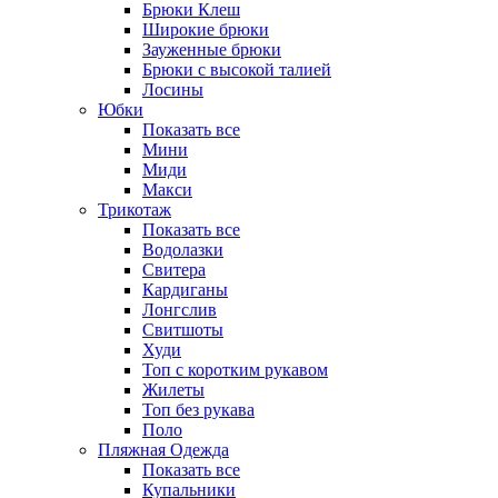
Брюки Клеш
Широкие брюки
Зауженные брюки
Брюки с высокой талией
Лосины
Юбки
Показать все
Мини
Миди
Макси
Трикотаж
Показать все
Водолазки
Свитера
Кардиганы
Лонгслив
Свитшоты
Худи
Топ с коротким рукавом
Жилеты
Топ без рукава
Поло
Пляжная Одежда
Показать все
Купальники