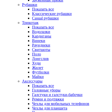
Зауженные брюки
Рубашки
Показать все
Классические рубашки
Casual рубашки
Трикотаж
Показать все
Водолазки
Кардиганы
Винеки
Раунднеки
Свитшоты
Поло
Лонгслив
Худи
Жилет
Футболки
Майки
Аксессуары
Показать все
Головные уборы
Галстуки и галстуки-бабочки
Ремни и подтяжки
Чехлы для мобильных телефонов
Чехлы для планшета