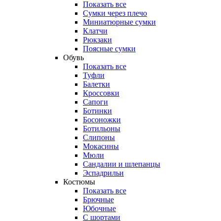
Показать все
Сумки через плечо
Миниатюрные cумки
Клатчи
Рюкзаки
Поясные сумки
Обувь
Показать все
Туфли
Балетки
Кроссовки
Сапоги
Ботинки
Босоножки
Ботильоны
Слипоны
Мокасины
Мюли
Сандалии и шлепанцы
Эспадрильи
Костюмы
Показать все
Брючные
Юбочные
С шортами