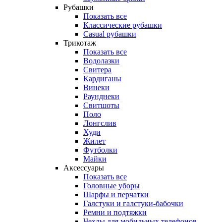
Рубашки
Показать все
Классические рубашки
Casual рубашки
Трикотаж
Показать все
Водолазки
Свитера
Кардиганы
Винеки
Раунднеки
Свитшоты
Поло
Лонгслив
Худи
Жилет
Футболки
Майки
Аксессуары
Показать все
Головные уборы
Шарфы и перчатки
Галстуки и галстуки-бабочки
Ремни и подтяжки
Чехлы для мобильных телефонов