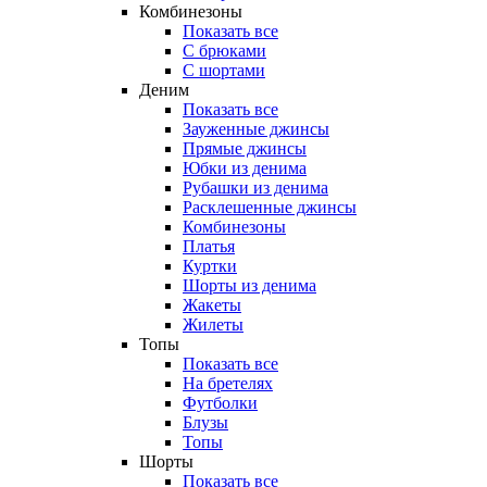
Комбинезоны
Показать все
С брюками
С шортами
Деним
Показать все
Зауженные джинсы
Прямые джинсы
Юбки из денима
Рубашки из денима
Расклешенные джинсы
Комбинезоны
Платья
Куртки
Шорты из денима
Жакеты
Жилеты
Топы
Показать все
На бретелях
Футболки
Блузы
Топы
Шорты
Показать все