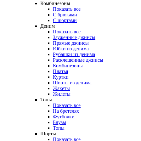
Комбинезоны
Показать все
С брюками
С шортами
Деним
Показать все
Зауженные джинсы
Прямые джинсы
Юбки из денима
Рубашки из денима
Расклешенные джинсы
Комбинезоны
Платья
Куртки
Шорты из денима
Жакеты
Жилеты
Топы
Показать все
На бретелях
Футболки
Блузы
Топы
Шорты
Показать все