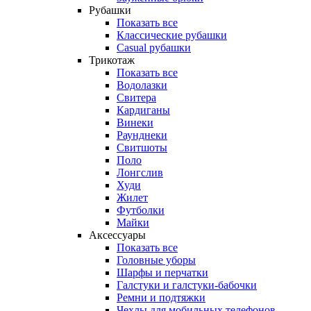
Рубашки
Показать все
Классические рубашки
Casual рубашки
Трикотаж
Показать все
Водолазки
Свитера
Кардиганы
Винеки
Раунднеки
Свитшоты
Поло
Лонгслив
Худи
Жилет
Футболки
Майки
Аксессуары
Показать все
Головные уборы
Шарфы и перчатки
Галстуки и галстуки-бабочки
Ремни и подтяжки
Чехлы для мобильных телефонов