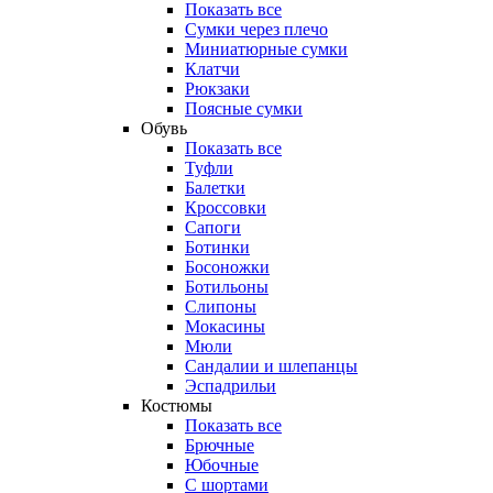
Показать все
Сумки через плечо
Миниатюрные cумки
Клатчи
Рюкзаки
Поясные сумки
Обувь
Показать все
Туфли
Балетки
Кроссовки
Сапоги
Ботинки
Босоножки
Ботильоны
Слипоны
Мокасины
Мюли
Сандалии и шлепанцы
Эспадрильи
Костюмы
Показать все
Брючные
Юбочные
С шортами